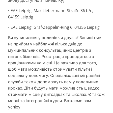
знову доступно з понеділку)
• EAE Leipzig: Max-Liebermann-Straße 36 b/c,
04159 Leipzig
• EAE Leipzig, Graf-Zeppelin-Ring 6, 04356 Leipzig
Ви зупинилися у родичів чи друзів? Запишіться
на прийом у найближчі кілька днів до
муніципальних консультаційних центрів з
питань біженців. Реєстрація проводиться з
працівниками на місці. Це важливо для того,
щоб мати можливість отримувати пільги і
соціальну допомогу. Спеціалізовані міграційні
служби також допоможуть вам у подальших
кроках. Діти будуть мати можливість швидко
отримати місце у дитсадках та школах. Є також
мовні та інтеграційні курси. Бажаємо вам
успіху.