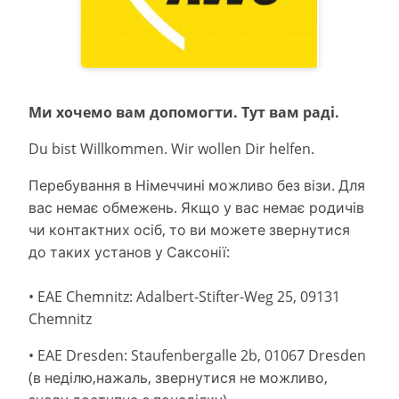
Ми хочемо вам допомогти. Тут вам раді.
Du bist Willkommen. Wir wollen Dir helfen.
Перебування в Німеччині можливо без візи. Для
вас немає обмежень. Якщо у вас немає родичів
чи контактних осіб, то ви можете звернутися
до таких установ у Саксонії:
• EAE Chemnitz: Adalbert-Stifter-Weg 25, 09131
Chemnitz
• EAE Dresden: Staufenbergalle 2b, 01067 Dresden
(в неділю,нажаль, звернутися не можливо,