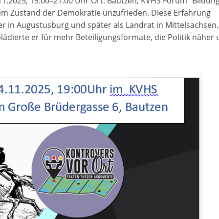
.11.2025, 19:00–21:00 Uhr Ort: Bautzen, KVHS Forum "Bildun
dem Zustand der Demokratie unzufrieden. Diese Erfahrung
 in Augustusburg und später als Landrat in Mittelsachsen.
lädierte er für mehr Beteiligungsformate, die Politik näher