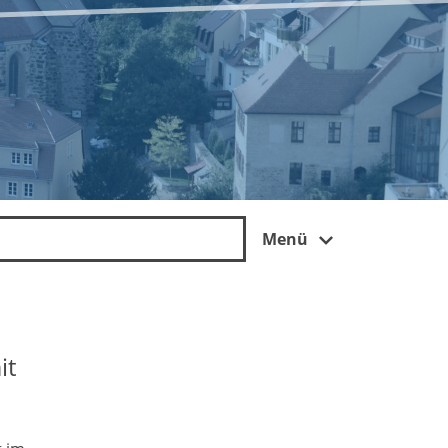
Menü
it