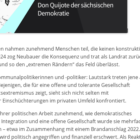
ngen nahmen zunehmend Menschen teil, die keinen konstrukt
024 zog Neubauer die Konsequenz und trat als Landrat zurü
t und so den „extremen Rändern“ das Feld überlässt.
munalpolitikerinnen und -politiker: Lautstark treten jene 
jenigen, die für eine offene und tolerante Gesellschaft
sextremismus zeigt, sieht sich nicht selten mit
 Einschüchterungen im privaten Umfeld konfrontiert.
 ihrer politischen Arbeit zunehmend, wie demokratisches
 Integration und eine offene Gesellschaft wurde sie mehrfa
n – etwa im Zusammenhang mit einem Brandanschlag 2022.
ird politisch angegriffen und finanziell erschwert. Als Reak