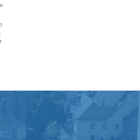
zu
?
n
e