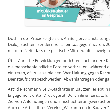
Doch in der Praxis zeigte sich: An Bürgerveranstaltu
Dialog suchten, sondern vor allem „dagegen“ waren. 2
mit dem Fazit, dass die politische Mitte zu oft schweig
Über ähnliche Entwicklungen berichten auch andere Kom
die menschenfeindliche Parolen verbreiten, während die
eintreten, oft zu leise bleiben. Wer Haltung gegen Recht
Dienstaufsichtsbeschwerden, Abwahlanträgen oder gar
Astrid Riechmann, SPD-Stadträtin in Bautzen, erlebt in
Engagement unter Druck gerät. Durch ihren Einsatz für
Ziel von Anfeindungen und Einschüchterungsversuche
Auch die Arbeit ihres Vereins „Willkommen in Bautzen“ w