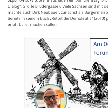
SLpB, KvHS, WiB, Steinhaus laden ein: Am Dienstag, 04
Dialog": Große Brüdergasse 6 Viele Sachsen sind mit 
machte auch Dirk Neubauer, zunächst als Bürgermeister
Bereits in seinem Buch „Rettet die Demokratie“ (2010) p
erfahrbarer machen sollen.