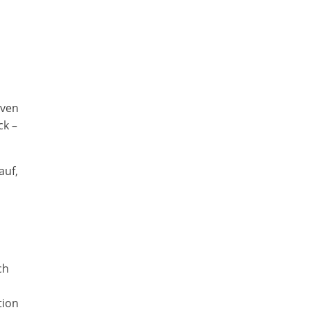
iven
ck –
auf,
ch
tion