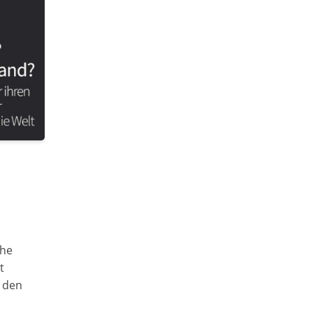
che
t
e den