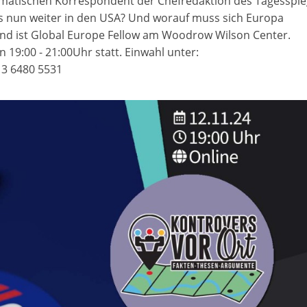
matischen Korrespondent der Chefredaktion des Tagesspie
 es nun weiter in den USA? Und worauf muss sich Europa
n und ist Global Europe Fellow am Woodrow Wilson Center.
 19:00 - 21:00Uhr statt. Einwahl unter:
13 6480 5531