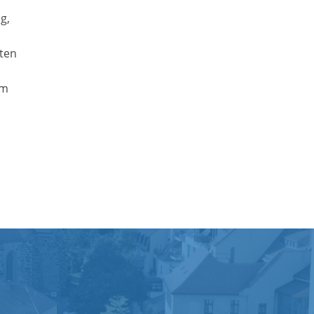
g,
lten
em