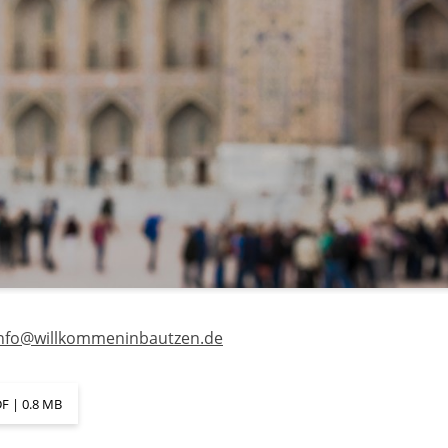
nfo@willkommeninbautzen.de
F | 0.8 MB