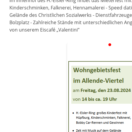
Im Innenhof des H.-Eisler-Ring findet das Mieterfest m
Kinderschminken, Falknerei, Hennamalerei - Speed dat
Gelände des Christlichen Sozialwerks - Dienstfahrzeuge
Bolzplatz - Zahlreiche Stände mit unterschiedlichen Ang
von unserem Eiscafé „Valentini”