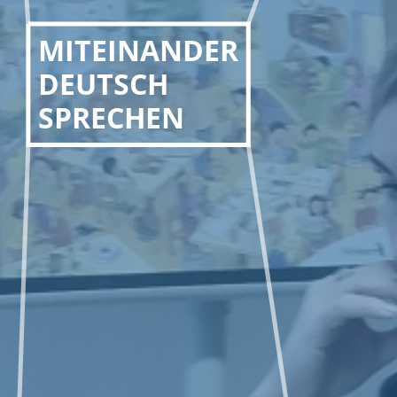
MITEINANDER
DEUTSCH
SPRECHEN